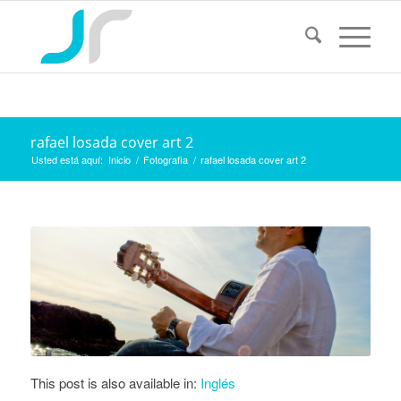
rafael losada cover art 2
Usted está aquí:
Inicio
/
Fotografia
/
rafael losada cover art 2
This post is also available in:
Inglés