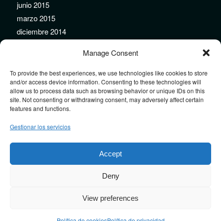
junio 2015
marzo 2015
diciembre 2014
noviembre 2014
Manage Consent
septiembre 2014
agosto 2014
To provide the best experiences, we use technologies like cookies to store
and/or access device information. Consenting to these technologies will
julio 2014
allow us to process data such as browsing behavior or unique IDs on this
junio 2014
site. Not consenting or withdrawing consent, may adversely affect certain
features and functions.
mayo 2014
febrero 2014
Gestionar los servicios
enero 2014
diciembre 2013
Accept
Deny
View preferences
Design by
JRSTUDIO
Política de cookies
Política de privacidad