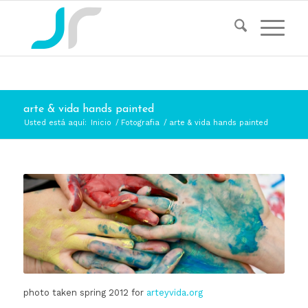
arte & vida hands painted
Usted está aquí:
Inicio
/
Fotografia
/
arte & vida hands painted
photo taken spring 2012 for
arteyvida.org