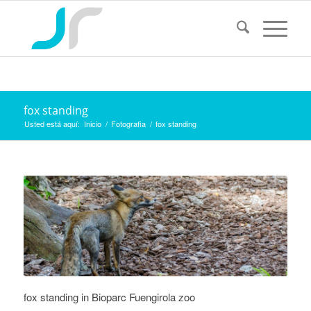
fox standing
Usted está aquí:
Inicio
/
Fotografia
/
fox standing
fox standing in Bioparc Fuengirola zoo