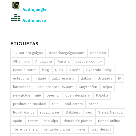
Audiojungle
Audiomicro
ETIQUETAS
112 carlota galgos
112carlotagalgos.com
adopción
Alhambra
Andalucia
Austria
basque country
Basque horse
blog
DDLY
diseño
Dynamic Delay
estepona
finland
galgo español
galgos
Granada
IA
landscape
lasdunaspark105.com
Mayrhofen
mijas
new golden mile
open ai
open design ai
Pottoka
production musical
rain
real estate
ronda
Royal Pianos
royalpianos
Salzburg
seo
Sierra Nevada
spain
Storm
the Alps
tienda de pianos
tienda online
Torre bermeja
venta de pianos
views
web design