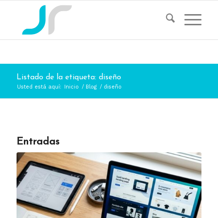
Listado de la etiqueta: diseño
Usted está aquí:
Inicio
/
Blog
/
diseño
Entradas