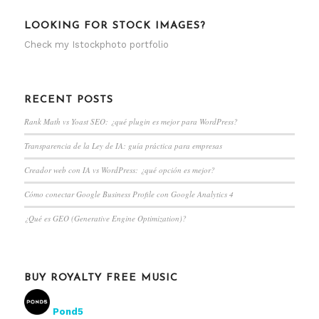
LOOKING FOR STOCK IMAGES?
Check my
Istockphoto portfolio
RECENT POSTS
Rank Math vs Yoast SEO: ¿qué plugin es mejor para WordPress?
Transparencia de la Ley de IA: guía práctica para empresas
Creador web con IA vs WordPress: ¿qué opción es mejor?
Cómo conectar Google Business Profile con Google Analytics 4
¿Qué es GEO (Generative Engine Optimization)?
BUY ROYALTY FREE MUSIC
Pond5